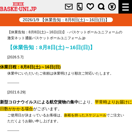
2026/1/9 【休業告知：8月8日(土)～16日(日)】
【休業告知：8月8日(土)～16日(日)】 - バスケットボールユニフォームの
激安ネット通販バスケットボールユニフォーム.jp
【休業告知：8月8日(土)～16日(日)】
[2026.5.7]
休業日程：8月8日(土)～16日(日)
休業中にいただいたご依頼は休業明けより順次ご対応いたします。
----------
[2021.6.29]
新型コロナウイルスによる航空貨物の集中
により、
平常時よりお届けに
日数がかかる場合
がございます。
ご使用日が決まっているお客様は、
余裕を持ったスケジュール
でご注文い
ただくようお願い申し上げます。
----------