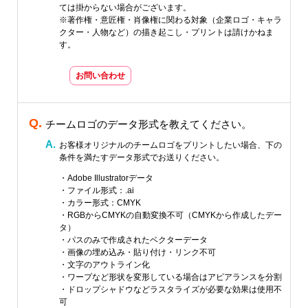
ては掛からない場合がございます。
※著作権・意匠権・肖像権に関わる対象（企業ロゴ・キャラ
クター・人物など）の描き起こし・プリントは請けかねま
す。
お問い合わせ
チームロゴのデータ形式を教えてください。
お客様オリジナルのチームロゴをプリントしたい場合、下の
条件を満たすデータ形式でお送りください。
・Adobe Illustratorデータ
・ファイル形式：.ai
・カラー形式：CMYK
・RGBからCMYKの自動変換不可（CMYKから作成したデー
タ）
・パスのみで作成されたベクターデータ
・画像の埋め込み・貼り付け・リンク不可
・文字のアウトライン化
・ワープなど形状を変形している場合はアピアランスを分割
・ドロップシャドウなどラスタライズが必要な効果は使用不
可