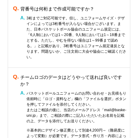
背番号は何桁まで作成可能ですか？
3桁までご対応可能です。但し、ユニフォームサイズ・デザ
インによっては3桁番号が入らない場合がございます。ま
た、日本バスケットボール協会のユニフォーム規定には、
「6人制においては1～20番、9人制においては1～18番まで
とする。ただし、やむを得ない場合は1～99番まで認め
る。」と記載があり、3桁番号はユニフォーム規定違反とな
ります。問題ないか、ご注文前に大会や協会にご確認くださ
い。
チームロゴのデータはどうやって送れば良いです
か？
バスケットボールユニフォームのお問い合わせ・お見積もり
依頼時に「ロゴ・資料など」欄の「ファイルを選択」ボタン
を押してファイルを添付してください。
またはご相談の後に、当店のメールアドレス「mail@baske-
uni.jp」まで、ご相談の際にご記入いただいたお名前を記載
の上、データを添付してお送りください。
※基本的にデザイン修正費として別途4,200円～（難易度に
よって変動）が必要です。データ形式・作り方・内容によっ