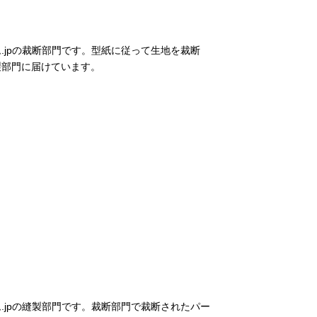
.jpの裁断部門です。型紙に従って生地を裁断
製部門に届けています。
.jpの縫製部門です。裁断部門で裁断されたパー