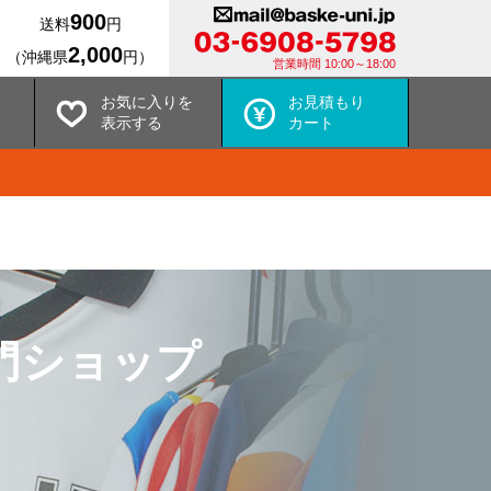
900
送料
円
2,000
（沖縄県
円）
営業時間 10:00～18:00
お気に入りを
お見積もり
表示する
カート
門ショップ