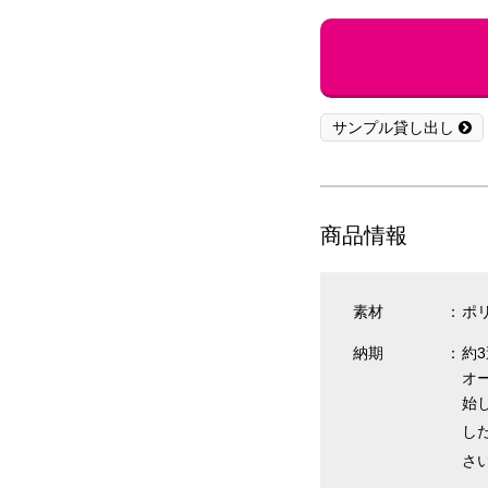
サンプル貸し出し
商品情報
素材
ポリ
納期
約
オ
始
し
さ