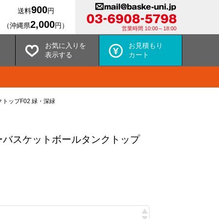
900
送料
円
2,000
（沖縄県
円）
営業時間 10:00～18:00
お気に入りを
お見積もり
表示する
カート
トップF02 緑・深緑
ーバスケットボールタンクトップ
込