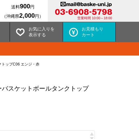
900
送料
円
2,000
（沖縄県
円）
営業時間 10:00～18:00
お気に入りを
お見積もり
表示する
カート
トップC06 エンジ・赤
ーバスケットボールタンクトップ
込