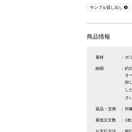
サンプル貸し出し
商品情報
素材
ポリ
納期
約
オ
始
し
さ
返品・交換
対
最低注文数
1
お支払方法
銀