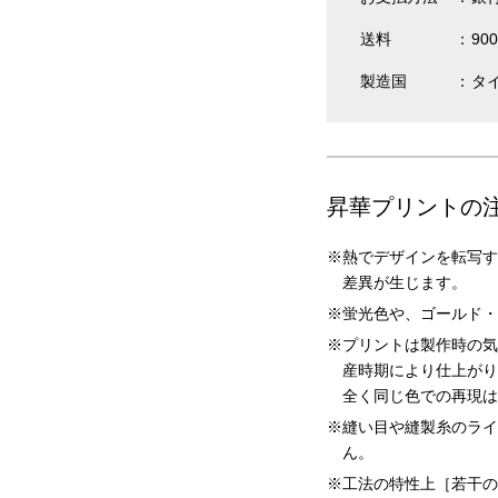
送料
90
製造国
タ
昇華プリントの
熱でデザインを転写す
差異が生じます。
蛍光色や、ゴールド・
プリントは製作時の気
産時期により仕上がり
全く同じ色での再現は
縫い目や縫製糸のライ
ん。
工法の特性上［若干の