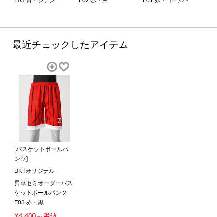
F03 青・シアン
F02 赤・白
F01 赤・ゴールド
最近チェックしたアイテム
[バスケットボールパ
ンツ]
BKTオリジナル
昇華セミオーダーバス
ケットボールパンツ
F03 赤・黒
¥4,400～税込